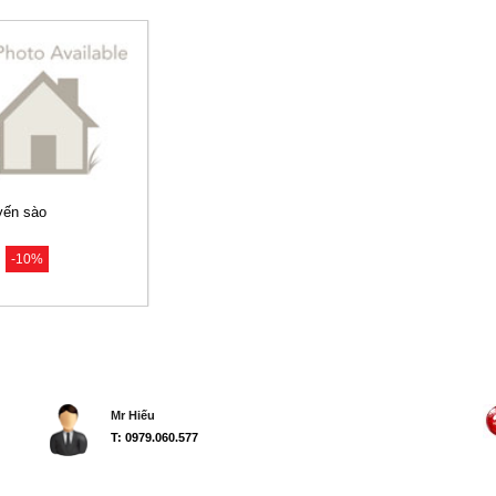
yến sào
-10%
Mr Hiếu
T: 0979.060.577