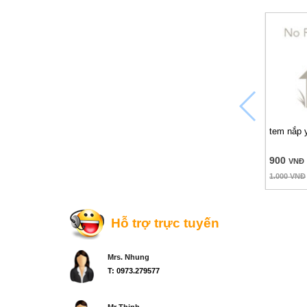
tem nắp 
900
VNĐ
1.000
VNĐ
Hỗ trợ trực tuyến
Mrs. Nhung
T: 0973.279577
Mr Thịnh