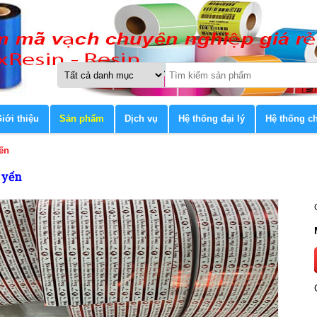
iới thiệu
Sản phẩm
Dịch vụ
Hệ thống đại lý
Hệ thống c
ến
 yến