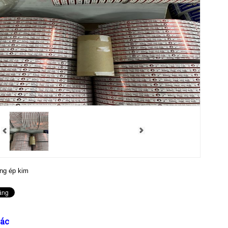
ong ép kim
ác