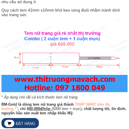
nhu cầu sử dụng ít.
Quy cách tem 42mm x10mm khử keo vùng đuôi nhằm tránh dích
vào trang sức
* Áp dụng cho tất cả kích thước tem nữ trang
BM-Gold là dòng tem nữ trang giá thành
THẤP NHẤT trên thị
(*)
trường
, chỉ 6
00,000đ/hộp
(5000 tem + mực)
, chất lượng tốt, ổn định,
nguyên liệu sản xuất tem nhập khẩu Mỹ.
ĐẶT HÀNG