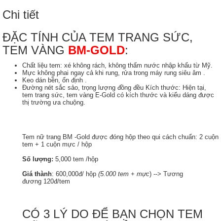
Chi tiết
ĐẶC TÍNH CỦA TEM TRANG SỨC,
TEM VÀNG
BM-GOLD
:
Chất liệu tem: xé không rách, không thấm nước nhập khẩu từ Mỹ.
Mực không phai ngay cả khi rung, rửa trong máy rung siêu âm .
Keo dán bền, ổn định .
Đường nét sắc sảo, trọng lượng đồng đều Kích thước: Hiện tại,
tem trang sức, tem vàng E-Gold có kích thước và kiểu dáng được
thị trường ưa chuộng.
Tem nữ trang BM -Gold được đóng hộp theo qui cách chuẩn: 2 cuộn
tem + 1 cuộn mực / hộp
Số lượng:
5,000 tem /hộp
Giá thành
: 600,000đ/ hộp
(5.000 tem + mực
) --> Tương
đương 120đ/tem
CÓ 3 LÝ DO ĐỂ BẠN CHỌN TEM