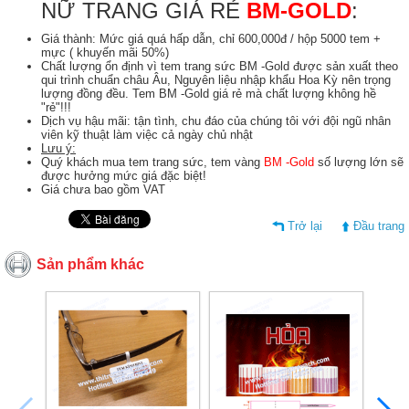
NỮ TRANG GIÁ RẺ
BM-GOLD
:
Giá thành: Mức giá quá hấp dẫn, chỉ 600,000đ / hộp 5000 tem +
mực ( khuyến mãi 50%)
Chất lượng ổn định vì tem trang sức BM -Gold được sản xuất theo
qui trình chuẩn châu Âu, Nguyên liệu nhập khẩu Hoa Kỳ nên trọng
lượng đồng đều. Tem BM -Gold giá rẻ mà chất lượng không hề
"rẻ"!!!
Dịch vụ hậu mãi: tận tình, chu đáo của chúng tôi với đội ngũ nhân
viên kỹ thuật làm việc cả ngày chủ nhật
Lưu ý:
Quý khách mua tem trang sức, tem vàng
BM -Gold
số lượng lớn sẽ
được hưởng mức giá đặc biệt!
Giá chưa bao gồm VAT
Trở lại
Đầu trang
Sản phẩm khác