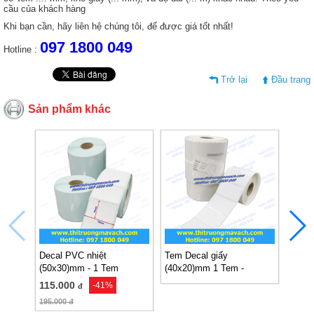
cầu của khách hàng
Khi bạn cần, hãy liên hệ chúng tôi, để được giá tốt nhất!
097 1800 049
Hotline :
Trở lại
Đầu trang
Sản phẩm khác
Decal PVC nhiệt
Tem Decal giấy
Tem D
(50x30)mm - 1 Tem
(40x20)mm 1 Tem -
(25x1
50m/cuộn
88.0
115.000
-41%
đ
195.000
đ